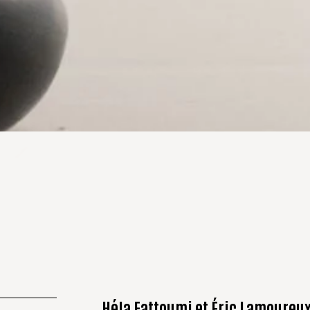
Héla Fattoumi et Éric Lamoureux