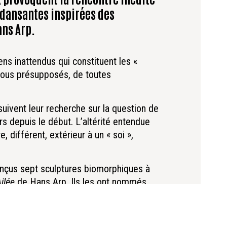
 dansantes inspirées des
ns Arp.
ens inattendus qui constituent les «
 tous présupposés, de toutes
uivent leur recherche sur la question de
ours depuis le début. L’altérité entendue
, différent, extérieur à un « soi »,
conçus sept sculptures biomorphiques à
ilée
de Hans Arp. Ils les ont nommés,
illation.
leur taille et leur verticalité. Mais leur