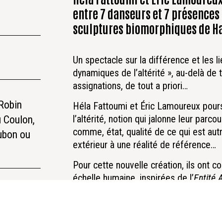
entre 7 danseurs et 7 présences
sculptures biomorphiques de Ha
Un spectacle sur la différence et les li
dynamiques de l’altérité », au-delà de
assignations, de tout a priori…
Robin
Héla Fattoumi et Éric Lamoureux pours
l’altérité, notion qui jalonne leur parc
 Coulon,
comme, état, qualité de ce qui est autre
ubon ou
extérieur à une réalité de référence…
Pour cette nouvelle création, ils ont 
échelle humaine, inspirées de l’
Entité A
OSCYLS
en lien avec leur capacité d’osc
Les
OSCYLS
partagent avec les humains 