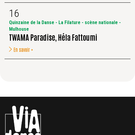
16
Quinzaine de la Danse - La Filature - scène nationale -
Mulhouse
TWAMA Paradise, Héla Fattoumi
En savoir +